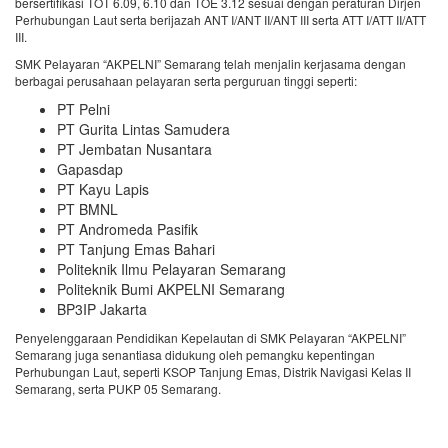
bersertifikasi TOT 6.09, 6.10 dan TOE 3.12 sesuai dengan peraturan Dirjen
Perhubungan Laut serta berijazah ANT I/ANT II/ANT III serta ATT I/ATT II/ATT
III.
SMK Pelayaran “AKPELNI” Semarang telah menjalin kerjasama dengan
berbagai perusahaan pelayaran serta perguruan tinggi seperti:
PT Pelni
PT Gurita Lintas Samudera
PT Jembatan Nusantara
Gapasdap
PT Kayu Lapis
PT BMNL
PT Andromeda Pasifik
PT Tanjung Emas Bahari
Politeknik Ilmu Pelayaran Semarang
Politeknik Bumi AKPELNI Semarang
BP3IP Jakarta
Penyelenggaraan Pendidikan Kepelautan di SMK Pelayaran “AKPELNI”
Semarang juga senantiasa didukung oleh pemangku kepentingan
Perhubungan Laut, seperti KSOP Tanjung Emas, Distrik Navigasi Kelas II
Semarang, serta PUKP 05 Semarang.