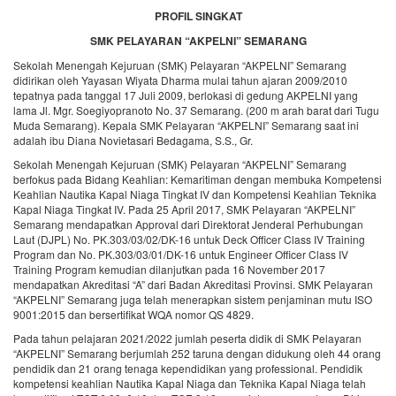
PROFIL SINGKAT
SMK PELAYARAN “AKPELNI” SEMARANG
Sekolah Menengah Kejuruan (SMK) Pelayaran “AKPELNI” Semarang
didirikan oleh Yayasan Wiyata Dharma mulai tahun ajaran 2009/2010
tepatnya pada tanggal 17 Juli 2009, berlokasi di gedung AKPELNI yang
lama Jl. Mgr. Soegiyopranoto No. 37 Semarang. (200 m arah barat dari Tugu
Muda Semarang). Kepala SMK Pelayaran “AKPELNI” Semarang saat ini
adalah ibu Diana Novietasari Bedagama, S.S., Gr.
Sekolah Menengah Kejuruan (SMK) Pelayaran “AKPELNI” Semarang
berfokus pada Bidang Keahlian: Kemaritiman dengan membuka Kompetensi
Keahlian Nautika Kapal Niaga Tingkat IV dan Kompetensi Keahlian Teknika
Kapal Niaga Tingkat IV. Pada 25 April 2017, SMK Pelayaran “AKPELNI”
Semarang mendapatkan Approval dari Direktorat Jenderal Perhubungan
Laut (DJPL) No. PK.303/03/02/DK-16 untuk Deck Officer Class IV Training
Program dan No. PK.303/03/01/DK-16 untuk Engineer Officer Class IV
Training Program kemudian dilanjutkan pada 16 November 2017
mendapatkan Akreditasi “A” dari Badan Akreditasi Provinsi. SMK Pelayaran
“AKPELNI” Semarang juga telah menerapkan sistem penjaminan mutu ISO
9001:2015 dan bersertifikat WQA nomor QS 4829.
Pada tahun pelajaran 2021/2022 jumlah peserta didik di SMK Pelayaran
“AKPELNI” Semarang berjumlah 252 taruna dengan didukung oleh 44 orang
pendidik dan 21 orang tenaga kependidikan yang professional.
Pendidik
kompetensi keahlian Nautika Kapal Niaga dan Teknika Kapal Niaga telah