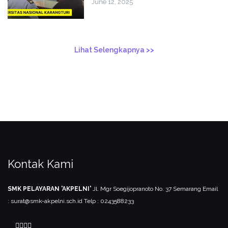
June 12, 2025
Lihat Selengkapnya >>
Kontak Kami
SMK PELAYARAN 'AKPELNI'
Jl. Mgr Soegijopranoto No. 37 Semarang
Email
: surat@smk-akpelni.sch.id
Telp : 0243588233