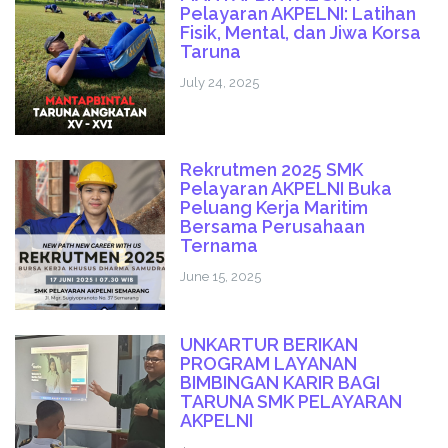
Pelayaran AKPELNI: Latihan
Fisik, Mental, dan Jiwa Korsa
Taruna
July 24, 2025
Rekrutmen 2025 SMK
Pelayaran AKPELNI Buka
Peluang Kerja Maritim
Bersama Perusahaan
Ternama
June 15, 2025
UNKARTUR BERIKAN
PROGRAM LAYANAN
BIMBINGAN KARIR BAGI
TARUNA SMK PELAYARAN
AKPELNI