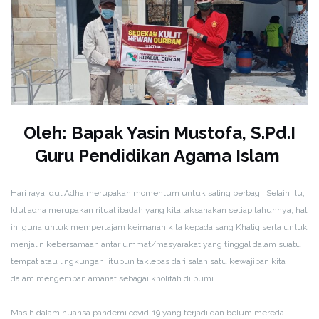
Oleh: Bapak Yasin Mustofa, S.Pd.I
Guru Pendidikan Agama Islam
Hari raya Idul Adha merupakan momentum untuk saling berbagi. Selain itu,
Idul adha merupakan ritual ibadah yang kita laksanakan setiap tahunnya, hal
ini guna untuk mempertajam keimanan kita kepada sang Khaliq serta untuk
menjalin kebersamaan antar ummat/masyarakat yang tinggal dalam suatu
tempat atau lingkungan, itupun taklepas dari salah satu kewajiban kita
dalam mengemban amanat sebagai kholifah di bumi.
Masih dalam nuansa pandemi covid-19 yang terjadi dan belum mereda