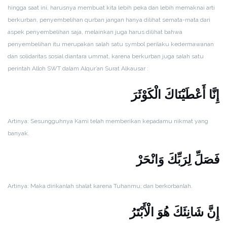
hingga saat ini, harusnya membuat kita lebih peka dan lebih memaknai arti
berkurban, penyembelihan qurban jangan hanya dilihat semata-mata dari
aspek penyembelihan saja, melainkan juga harus dilihat bahwa
penyembelihan itu merupakan salah satu symbol perilaku kedermawanan
dan solidaritas sosial diantara ummat, karena berkurban juga salah satu
perintah Alloh SWT dalam Alqur’an Surat Alkausar :
إِنَّا أَعْطَيْنَاكَ الْكَوْثَرَ
Artinya: Sesungguhnya Kami telah memberikan kepadamu nikmat yang
banyak.
فَصَلِّ لِرَبِّكَ وَانْحَرْ
Artinya: Maka dirikanlah shalat karena Tuhanmu; dan berkorbanlah.
إِنَّ شَانِئَكَ هُوَ الْأَبْتَرُ