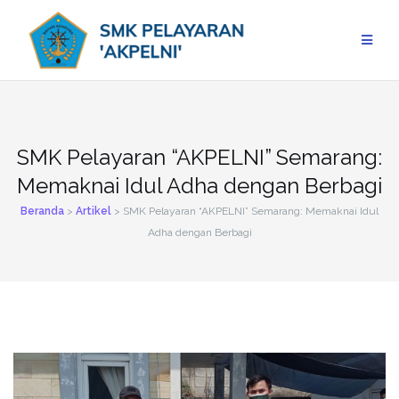
Skip
to
content
SMK Pelayaran “AKPELNI” Semarang:
Memaknai Idul Adha dengan Berbagi
Beranda
>
Artikel
>
SMK Pelayaran “AKPELNI” Semarang: Memaknai Idul
Adha dengan Berbagi