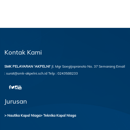
Kontak Kami
SMK PELAYARAN 'AKPELNI'
Jl. Mgr Soegijopranoto No. 37 Semarang
Email
: surat@smk-akpelni.sch.id
Telp : 0243588233
Jurusan
> Nautika Kapal Niaga
> Teknika Kapal Niaga