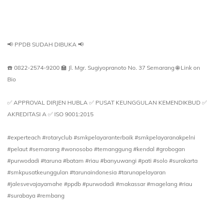
📢 PPDB SUDAH DIBUKA 📢
☎️ 0822-2574-9200
🏫 Jl. Mgr. Sugiyopranoto No. 37 Semarang
🌐 Link on
Bio
✅ APPROVAL DIRJEN HUBLA
✅ PUSAT KEUNGGULAN KEMENDIKBUD
✅
AKREDITASI A
✅ ISO 9001:2015
#experteach #rotaryclub #smkpelayaranterbaik #smkpelayaranakpelni
#pelaut #semarang #wonosobo #temanggung #kendal #grobogan
#purwodadi #taruna #batam #riau #banyuwangi #pati #solo #surakarta
#smkpusatkeunggulan #tarunaindonesia #tarunapelayaran
#jalesvevajayamahe #ppdb #purwodadi #makassar #magelang #riau
#surabaya #rembang