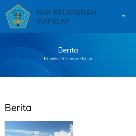
Skip
to
content
Berita
Beranda
>
Informasi
>
Berita
Berita