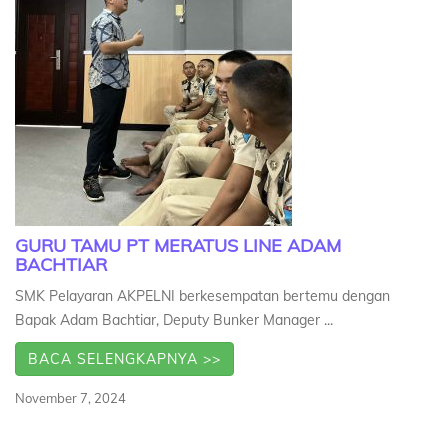
GURU TAMU PT MERATUS LINE ADAM
BACHTIAR
SMK Pelayaran AKPELNI berkesempatan bertemu dengan
Bapak Adam Bachtiar, Deputy Bunker Manager ...
BACA SELENGKAPNYA >>
November 7, 2024