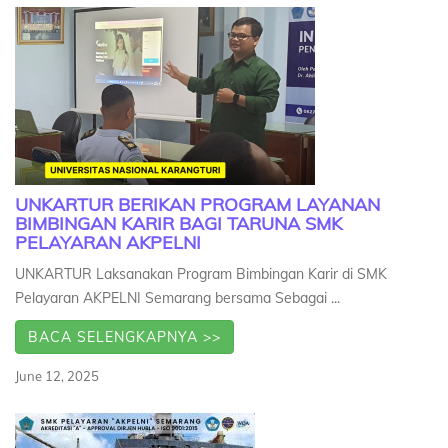
UNKARTUR BERIKAN PROGRAM LAYANAN
BIMBINGAN KARIR BAGI TARUNA SMK
PELAYARAN AKPELNI
UNKARTUR Laksanakan Program Bimbingan Karir di SMK
Pelayaran AKPELNI Semarang bersama Sebagai ...
BACA SELENGKAPNYA >>
June 12, 2025