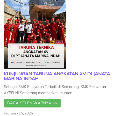
KUNJUNGAN TARUNA ANGKATAN XV DI JANATA
MARINA INDAH
Sebagai SMK Pelayaran Terbaik di Semarang, SMK Pelayaran
AKPELNI Semarang memberikan muatan ...
BACA SELENGKAPNYA >>
February 15, 2025