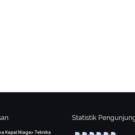
san
Statistik Pengunjun
ka Kapal Niaga
> Teknika