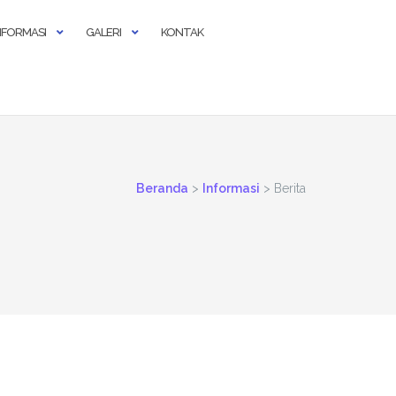
NFORMASI
GALERI
KONTAK
Beranda
>
Informasi
>
Berita