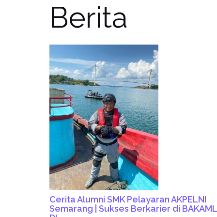
Berita
Cerita Alumni SMK Pelayaran AKPELNI
Semarang | Sukses Berkarier di BAKAM