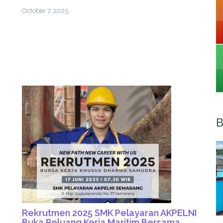
October 7, 2025
B
Rekrutmen 2025 SMK Pelayaran AKPELNI
Buka Peluang Kerja Maritim Bersama