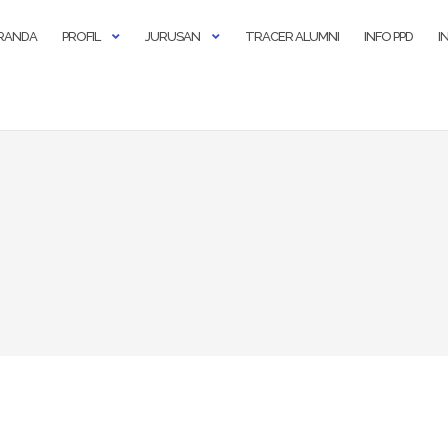
RANDA
PROFIL
JURUSAN
TRACER ALUMNI
INFO PPD
I