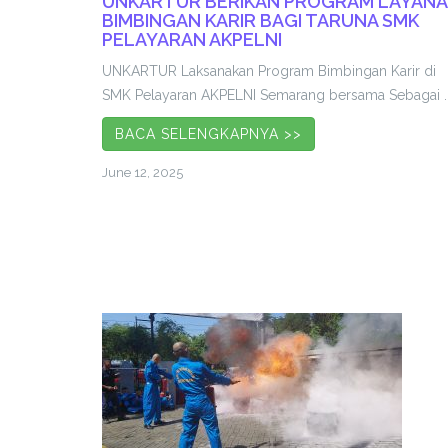
UNKARTUR BERIKAN PROGRAM LAYAN
BIMBINGAN KARIR BAGI TARUNA SMK
PELAYARAN AKPELNI
UNKARTUR Laksanakan Program Bimbingan Karir di
SMK Pelayaran AKPELNI Semarang bersama Sebagai ..
BACA SELENGKAPNYA >>
June 12, 2025