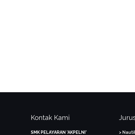
Kontak Kami
Juru
SMK PELAYARAN 'AKPELNI'
> Nauti