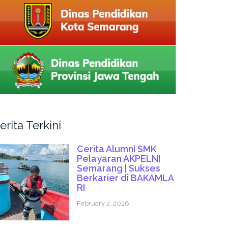
erita Terkini
Cerita Alumni SMK
Pelayaran AKPELNI
Semarang | Sukses
Berkarier di BAKAMLA
RI
February 2, 2026