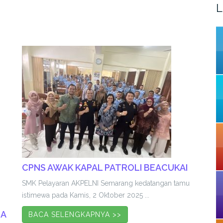
L
CPNS AWAK KAPAL PATROLI BEACUKAI
SMK Pelayaran AKPELNI Semarang kedatangan tamu
istimewa pada Kamis, 2 Oktober 2025 ...
LA
BACA SELENGKAPNYA >>