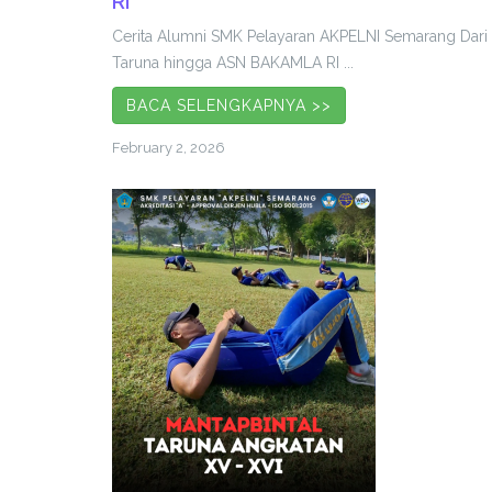
RI
Cerita Alumni SMK Pelayaran AKPELNI Semarang Dari
Taruna hingga ASN BAKAMLA RI ...
BACA SELENGKAPNYA >>
February 2, 2026