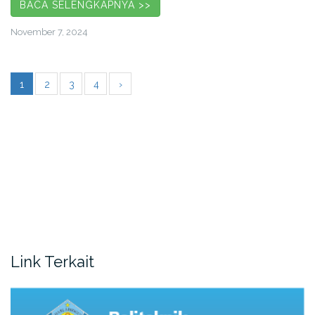
BACA SELENGKAPNYA >>
November 7, 2024
1
2
3
4
›
Link Terkait