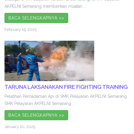
AKPELNI Semarang memberikan muatan ...
BACA SELENGKAPNYA >>
February 15, 2025
TARUNA LAKSANAKAN FIRE FIGHTING TRAINING
Pelatihan Pemadaman Api di SMK Pelayaran AKPELNI Semarang
SMK Pelayaran AKPELNI Semarang ...
BACA SELENGKAPNYA >>
January 20, 2025