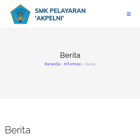
Skip
to
content
Berita
Beranda
>
Informasi
>
Berita
Berita