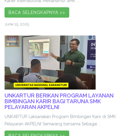
Karier Internasional Menantimu! SMK ...
BACA SELENGKAPNYA >>
June 15, 2025
UNKARTUR BERIKAN PROGRAM LAYANAN
BIMBINGAN KARIR BAGI TARUNA SMK
PELAYARAN AKPELNI
UNKARTUR Laksanakan Program Bimbingan Karir di SMK
Pelayaran AKPELNI Semarang bersama Sebagai ...
BACA SELENGKAPNYA >>